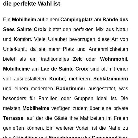
die perfekte Wahl ist
Ein
Mobilheim
auf einem
Campingplatz am Rande des
Sees Sainte Croix
bietet den perfekten Mix aus Natur
und Komfort. Viele Urlauber bevorzugen diese Art von
Unterkunft, da sie mehr Platz und Annehmlichkeiten
bietet als ein traditionelles
Zelt
oder
Wohnmobil
.
Mobilheime
am
Lac de Sainte Croix
sind oft mit einer
voll ausgestatteten
Küche
, mehreren
Schlafzimmern
und einem modernen
Badezimmer
ausgestattet, was
besonders für Familien oder Gruppen ideal ist. Die
meisten
Mobilheime
verfügen zudem über eine private
Terrasse
, auf der die Gäste ihre Mahlzeiten im Freien
genießen können. Ein weiterer Vorteil ist die Nähe zu
den
Aktivitäten
und
Einrichtungen
der
Campingplätze
,