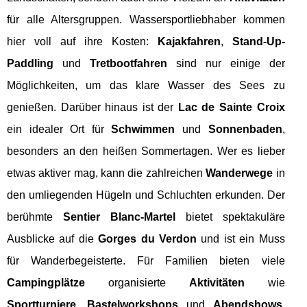
für alle Altersgruppen. Wassersportliebhaber kommen
hier voll auf ihre Kosten:
Kajakfahren
,
Stand-Up-
Paddling
und
Tretbootfahren
sind nur einige der
Möglichkeiten, um das klare Wasser des Sees zu
genießen. Darüber hinaus ist der
Lac de Sainte Croix
ein idealer Ort für
Schwimmen
und
Sonnenbaden
,
besonders an den heißen Sommertagen. Wer es lieber
etwas aktiver mag, kann die zahlreichen
Wanderwege
in
den umliegenden Hügeln und Schluchten erkunden. Der
berühmte
Sentier Blanc-Martel
bietet spektakuläre
Ausblicke auf die
Gorges du Verdon
und ist ein Muss
für Wanderbegeisterte. Für Familien bieten viele
Campingplätze
organisierte
Aktivitäten
wie
Sportturniere
,
Bastelworkshops
und
Abendshows
.