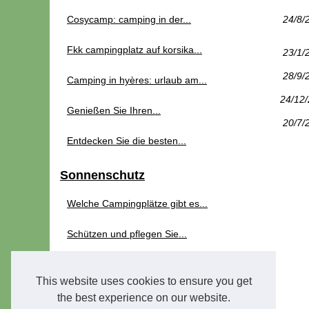
Cosycamp: camping in der...
24/8/
Fkk campingplatz auf korsika...
23/1/
28/9/
Camping in hyères: urlaub am...
24/12
Genießen Sie Ihren...
20/7/
Entdecken Sie die besten...
Sonnenschutz
Welche Campingplätze gibt es...
Schützen und pflegen Sie...
Touristen
This website uses cookies to ensure you get
Luxuscamping in...
the best experience on our website.