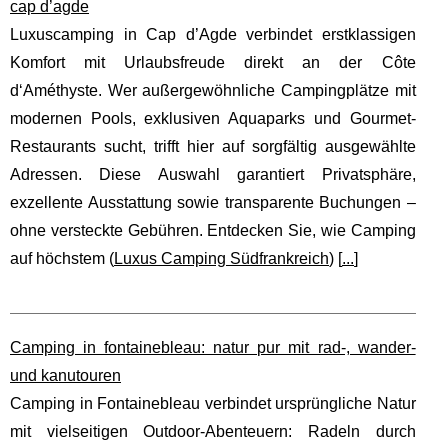
cap d’agde
Luxuscamping in Cap d’Agde verbindet erstklassigen
Komfort mit Urlaubsfreude direkt an der Côte
d‘Améthyste. Wer außergewöhnliche Campingplätze mit
modernen Pools, exklusiven Aquaparks und Gourmet-
Restaurants sucht, trifft hier auf sorgfältig ausgewählte
Adressen. Diese Auswahl garantiert Privatsphäre,
exzellente Ausstattung sowie transparente Buchungen –
ohne versteckte Gebühren. Entdecken Sie, wie Camping
auf höchstem (
Luxus Camping Südfrankreich
) [
...
]
Camping in fontainebleau: natur pur mit rad-, wander-
und kanutouren
Camping in Fontainebleau verbindet ursprüngliche Natur
mit vielseitigen Outdoor-Abenteuern: Radeln durch